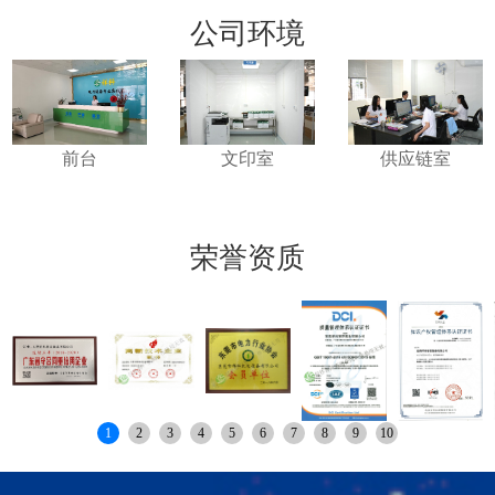
公司环境
前台
文印室
供应链室
荣誉资质
1
2
3
4
5
6
7
8
9
10