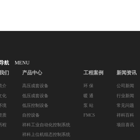
导航
MENU
我们
产品中心
工程案例
新闻资讯
简介
高压成套设备
环 保
公司新闻
文化
低压成套设备
暖 通
行业新闻
环境
低压控制设备
泵 站
常见问题
资质
自控设备
FMCS
祥科百科
历程
祥科工业自动化控制系统
项目喜讯
祥科上位机组态控制系统