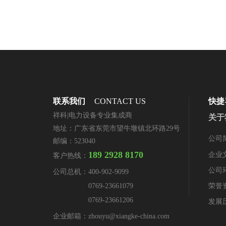
联系我们
CONTACT US
快捷
祥科|电力设备专业集成商
关于
地址：广东省东莞市望牛墩镇北环路29号
公司
邮编：523040
189 2928 8170
企业
客户热线：
公司
公司总机：
400-902-9099
荣誉
0769-23661079
0769-23661206
发展
企业邮箱：zhouyu@xiangke-china.com