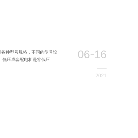
06
16
和各种型号规格，不同的型号设
 低压成套配电柜是将低压线
，根据接线方案，组织安装在金
总柜（进线柜）、出线柜、电容
2021