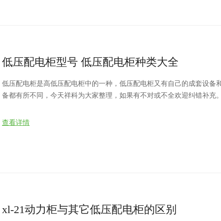
低压配电柜型号 低压配电柜种类大全
低压配电柜是高低压配电柜中的一种，低压配电柜又有自己的成套设备
备都有所不同，今天祥科为大家整理，如果有不对或不全欢迎纠错补充。
路上所需要的刀开关、断路器、熔断器等设备和测量仪表以及辅助设备
属柜体内，成为一种组合电气设备。按其用途大致可分成电能计量柜、
查看详情
补偿柜等，出线柜又分动力柜和照明柜。
xl-21动力柜与其它低压配电柜的区别