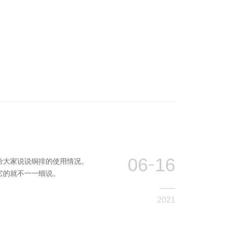
6) 接地总线：连接于各个接地极以维
保护性接地网络。
06
16
给大家说说铜排的使用情况。
它的就不一一细说。
2021